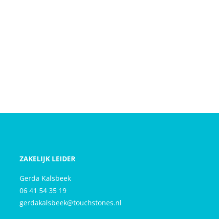
ZAKELIJK LEIDER
Gerda Kalsbeek
06 41 54 35 19
gerdakalsbeek@touchstones.nl