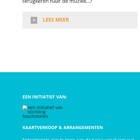
terugkeren naar de muziek…?
LEES MEER
EEN INITIATIEF VAN:
KAARTVERKOOP & ARRANGEMENTEN
Entreetickets zijn te koop aan de kassa vanaf een uur