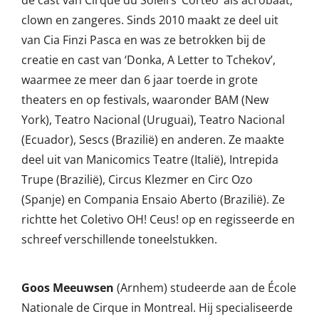
de cast van Cirque du Soleil’s ‘Corteo’ als acrobaat,
clown en zangeres. Sinds 2010 maakt ze deel uit
van Cia Finzi Pasca en was ze betrokken bij de
creatie en cast van ‘Donka, A Letter to Tchekov’,
waarmee ze meer dan 6 jaar toerde in grote
theaters en op festivals, waaronder BAM (New
York), Teatro Nacional (Uruguai), Teatro Nacional
(Ecuador), Sescs (Brazilië) en anderen. Ze maakte
deel uit van Manicomics Teatre (Italië), Intrepida
Trupe (Brazilië), Circus Klezmer en Circ Ozo
(Spanje) en Compania Ensaio Aberto (Brazilië). Ze
richtte het Coletivo OH! Ceus! op en regisseerde en
schreef verschillende toneelstukken.
Goos Meeuwsen
(Arnhem) studeerde aan de École
Nationale de Cirque in Montreal. Hij specialiseerde