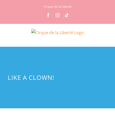
Ga
Cirque de la Liberté
naar
Facebook
Instagram
Tiktok
inhoud
LIKE A CLOWN!